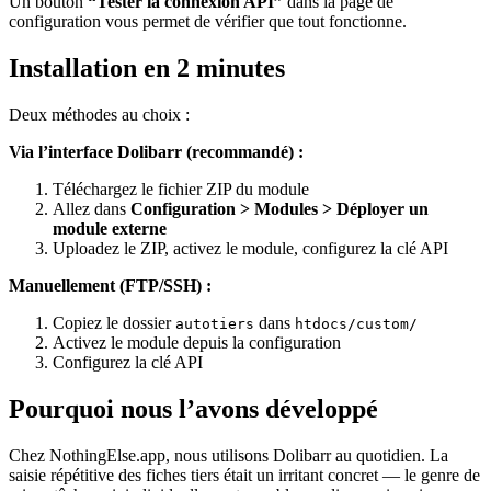
Un bouton
“Tester la connexion API”
dans la page de
configuration vous permet de vérifier que tout fonctionne.
Installation en 2 minutes
Deux méthodes au choix :
Via l’interface Dolibarr (recommandé) :
Téléchargez le fichier ZIP du module
Allez dans
Configuration > Modules > Déployer un
module externe
Uploadez le ZIP, activez le module, configurez la clé API
Manuellement (FTP/SSH) :
Copiez le dossier
dans
autotiers
htdocs/custom/
Activez le module depuis la configuration
Configurez la clé API
Pourquoi nous l’avons développé
Chez NothingElse.app, nous utilisons Dolibarr au quotidien. La
saisie répétitive des fiches tiers était un irritant concret — le genre de