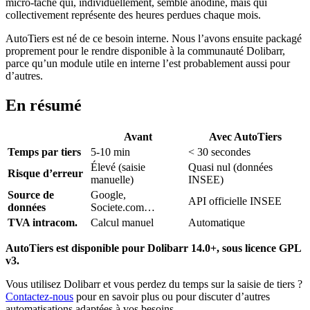
micro-tâche qui, individuellement, semble anodine, mais qui
collectivement représente des heures perdues chaque mois.
AutoTiers est né de ce besoin interne. Nous l’avons ensuite packagé
proprement pour le rendre disponible à la communauté Dolibarr,
parce qu’un module utile en interne l’est probablement aussi pour
d’autres.
En résumé
Avant
Avec AutoTiers
Temps par tiers
5-10 min
< 30 secondes
Élevé (saisie
Quasi nul (données
Risque d’erreur
manuelle)
INSEE)
Source de
Google,
API officielle INSEE
données
Societe.com…
TVA intracom.
Calcul manuel
Automatique
AutoTiers est disponible pour Dolibarr 14.0+, sous licence GPL
v3.
Vous utilisez Dolibarr et vous perdez du temps sur la saisie de tiers ?
Contactez-nous
pour en savoir plus ou pour discuter d’autres
automatisations adaptées à vos besoins.