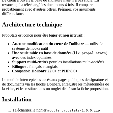
Le client a ouvert la page de signature mais n’a pas signé. En
revanche, il a téléchargé les documents 4 fois. Il compare
probablement avec d’autres offres. Préparez vos arguments
différenciants.
Architecture technique
PropStats est conçu pour être
léger et non intrusif
:
Aucune modification du cœur de Dolibarr
— utilise le
système de hooks natif
Une seule table en base de données
(
)
llx_propal_stats
avec des index optimisés
Support multi-entités
pour les installations multi-sociétés
Bilingue
: français et anglais
Compatible
Dolibarr 22.0+
et
PHP 8.0+
Le module intercepte les accès aux pages publiques de signature et
de documents via les hooks Dolibarr, enregistre les métadonnées de
la visite, et les restitue dans un onglet dédié sur la fiche proposition.
Installation
Téléchargez le fichier
module_propstats-1.0.0.zip