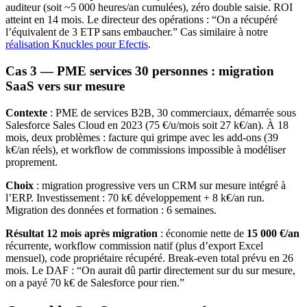
auditeur (soit ~5 000 heures/an cumulées), zéro double saisie. ROI
atteint en 14 mois. Le directeur des opérations : “On a récupéré
l’équivalent de 3 ETP sans embaucher.” Cas similaire à notre
réalisation Knuckles pour Efectis
.
Cas 3 — PME services 30 personnes : migration
SaaS vers sur mesure
Contexte
: PME de services B2B, 30 commerciaux, démarrée sous
Salesforce Sales Cloud en 2023 (75 €/u/mois soit 27 k€/an). À 18
mois, deux problèmes : facture qui grimpe avec les add-ons (39
k€/an réels), et workflow de commissions impossible à modéliser
proprement.
Choix
: migration progressive vers un CRM sur mesure intégré à
l’ERP. Investissement : 70 k€ développement + 8 k€/an run.
Migration des données et formation : 6 semaines.
Résultat 12 mois après migration
: économie nette de
15 000 €/an
récurrente, workflow commission natif (plus d’export Excel
mensuel), code propriétaire récupéré. Break-even total prévu en 26
mois. Le DAF : “On aurait dû partir directement sur du sur mesure,
on a payé 70 k€ de Salesforce pour rien.”