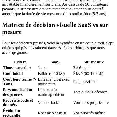
imbattable financièrement sur 3 ans. Au-dessus de 50 utilisateurs
payants, le sur mesure devient mathématiquement plus court à
amortir que la durée de vie moyenne d’un outil métier (5-7 ans).
Matrice de décision visuelle SaaS vs sur
mesure
Pour les décideurs pressés, voici la synthèse en un coup d’oeil. Sept
critères qui pèsent vraiment dans 95 % des arbitrages que nous
accompagnons.
Critère
SaaS
Sur mesure
Time-to-market
Jours
3 à 6 mois
Coût initial
Faible (< 10 k€)
Élevé (60-120 k€)
Coût long terme (>
Linéaire, croît avec
Plat, prévisible
3 ans)
utilisateurs
Personnalisation
Limitée à la
Totale, vous décidez
des process
roadmap éditeur
Propriété code et
Vendor lock-in
Vous êtes propriétaire
données
Évolution
Roadmap éditeur
Vos priorités métier
sectorielle