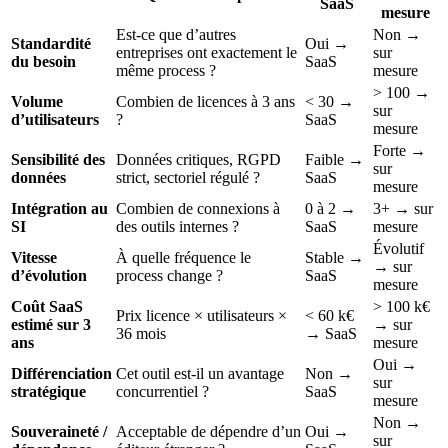
SaaS
mesure
Est-ce que d’autres
Non →
Standardité
Oui →
entreprises ont exactement le
sur
du besoin
SaaS
même process ?
mesure
> 100 →
Volume
Combien de licences à 3 ans
< 30 →
sur
d’utilisateurs
?
SaaS
mesure
Forte →
Sensibilité des
Données critiques, RGPD
Faible →
sur
données
strict, sectoriel régulé ?
SaaS
mesure
Intégration au
Combien de connexions à
0 à 2 →
3+ → sur
SI
des outils internes ?
SaaS
mesure
Évolutif
Vitesse
À quelle fréquence le
Stable →
→ sur
d’évolution
process change ?
SaaS
mesure
Coût SaaS
> 100 k€
Prix licence × utilisateurs ×
< 60 k€
estimé sur 3
→ sur
36 mois
→ SaaS
ans
mesure
Oui →
Différenciation
Cet outil est-il un avantage
Non →
sur
stratégique
concurrentiel ?
SaaS
mesure
Non →
Souveraineté /
Acceptable de dépendre d’un
Oui →
sur