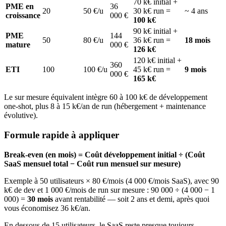
70 k€ initial +
PME en
36
20
50 €/u
30 k€ run =
~ 4 ans
croissance
000 €
100 k€
90 k€ initial +
PME
144
50
80 €/u
36 k€ run =
18 mois
mature
000 €
126 k€
120 k€ initial +
360
ETI
100
100 €/u
45 k€ run =
9 mois
000 €
165 k€
Le sur mesure équivalent intègre 60 à 100 k€ de développement
one-shot, plus 8 à 15 k€/an de run (hébergement + maintenance
évolutive).
Formule rapide à appliquer
Break-even (en mois) = Coût développement initial ÷ (Coût
SaaS mensuel total − Coût run mensuel sur mesure)
Exemple à 50 utilisateurs × 80 €/mois (4 000 €/mois SaaS), avec 90
k€ de dev et 1 000 €/mois de run sur mesure : 90 000 ÷ (4 000 − 1
000) =
30 mois
avant rentabilité — soit 2 ans et demi, après quoi
vous économisez 36 k€/an.
En dessous de 15 utilisateurs, le SaaS reste presque toujours