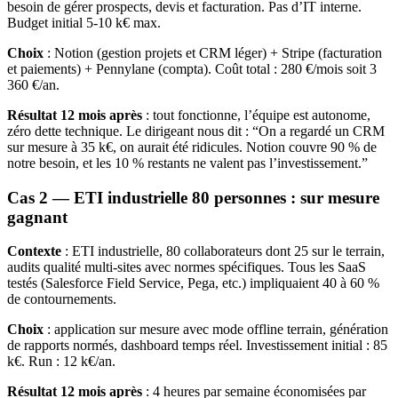
besoin de gérer prospects, devis et facturation. Pas d’IT interne.
Budget initial 5-10 k€ max.
Choix
: Notion (gestion projets et CRM léger) + Stripe (facturation
et paiements) + Pennylane (compta). Coût total : 280 €/mois soit 3
360 €/an.
Résultat 12 mois après
: tout fonctionne, l’équipe est autonome,
zéro dette technique. Le dirigeant nous dit : “On a regardé un CRM
sur mesure à 35 k€, on aurait été ridicules. Notion couvre 90 % de
notre besoin, et les 10 % restants ne valent pas l’investissement.”
Cas 2 — ETI industrielle 80 personnes : sur mesure
gagnant
Contexte
: ETI industrielle, 80 collaborateurs dont 25 sur le terrain,
audits qualité multi-sites avec normes spécifiques. Tous les SaaS
testés (Salesforce Field Service, Pega, etc.) impliquaient 40 à 60 %
de contournements.
Choix
: application sur mesure avec mode offline terrain, génération
de rapports normés, dashboard temps réel. Investissement initial : 85
k€. Run : 12 k€/an.
Résultat 12 mois après
: 4 heures par semaine économisées par