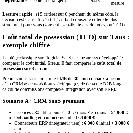
dépendance
éditeur étranger ?
SaaS
mesure
Lecture rapide
: si 5 critères sur 8 penchent du même côté, la
décision est claire. Si c’est 4-4, il faut creuser le critère le plus
structurant pour vous (souvent : sensibilité des données, ou TCO).
Coût total de possession (TCO) sur 3 ans :
exemple chiffré
Le piège classique sur “logiciel SaaS sur mesure vs développé” :
comparer le coût initial. Erreur. Il faut comparer le
coût total de
possession sur 3 à 5 ans
.
Prenons un cas concret : une PME de 30 commerciaux a besoin
d’un CRM avec workflow spécifique (cycle de vente B2B long,
calcul de commissions complexe, intégration avec son ERP).
Scénario A : CRM SaaS premium
Licences : 30 utilisateurs × 50 € / mois × 36 mois =
54 000 €
Onboarding et paramétrage initial :
8 000 €
Connecteurs ERP (intégrateur tiers) :
6 000 €
initial +
3 000 €
/ an