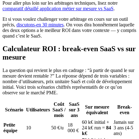
Pour aller plus loin sur les arbitrages techniques, lisez notre
comparatif détaillé application métier sur mesure vs SaaS
.
Et si vous voulez challenger votre arbitrage en cours sur un outil
précis,
discutons-en 30 minutes
. On vous dira honnêtement laquelle
des deux options a le meilleur ROI dans votre contexte — y compris
quand c’est le SaaS.
Calculateur ROI : break-even SaaS vs sur
mesure
La question qui revient le plus en cadrage : “à partir de quand le sur
mesure devient rentable ?” La réponse dépend de trois variables :
nombre d’utilisateurs, prix unitaire SaaS et coût de développement
initial. Voici trois scénarios chiffrés représentatifs de ce qu’on
observe sur le marché PME.
Coût
SaaS
Sur mesure
Break-
Scénario
Utilisateurs
SaaS /
sur 3
équivalent
even
mois
ans
60 k€ initial +
Jamais sur
Petite
18
10
50 €/u
24 k€ run =
84
3 ans (4-5
équipe
000 €
k€
ans)